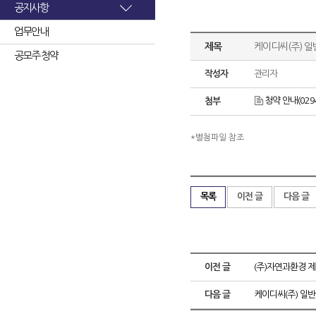
공지사항
업무안내
제목
케이디씨(주) 일
공모주 청약
작성자
관리자
청약 안내(02948
첨부
*별첨파일 참조
목록
이전 글
다음 글
이전 글
(주)자연과환경 
다음 글
케이디씨(주) 일