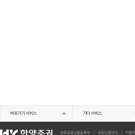
바로가기 서비스
기타 서비스
보호금융상품등록부
공동인증안내
이용