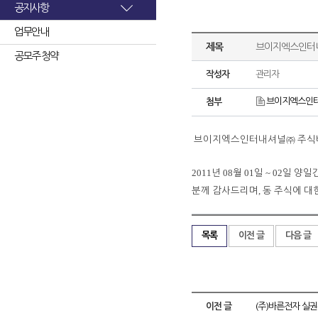
공지사항
업무안내
제목
브이지엑스인터내
공모주 청약
작성자
관리자
브이지엑스인터
첨부
브이지엑스인터내셔널㈜
주식
2011
08
01
~ 02
년
월
일
일
양일
,
분께
감사드리며
동
주식에
대
목록
이전 글
다음 글
이전 글
(주)바른전자 실