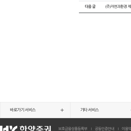
다음 글
(주)자연과환경 
바로가기 서비스
기타 서비스
보호금융상품등록부
공동인증안내
이용