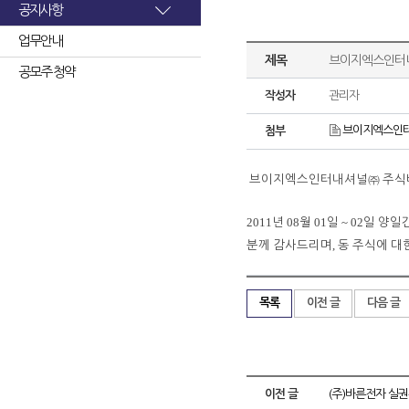
공지사항
업무안내
제목
브이지엑스인터내
공모주 청약
작성자
관리자
브이지엑스인터
첨부
브이지엑스인터내셔널㈜
주식
2011
08
01
~ 02
년
월
일
일
양일
,
분께
감사드리며
동
주식에
대
목록
이전 글
다음 글
이전 글
(주)바른전자 실