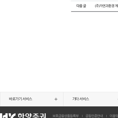
다음 글
(주)자연과환경 
바로가기 서비스
기타 서비스
보호금융상품등록부
공동인증안내
이용