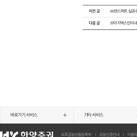
이전 글
㈜엔스퍼트 실권
다음 글
브이지엑스인터내셔
바로가기 서비스
기타 서비스
보호금융상품등록부
공동인증안내
이용