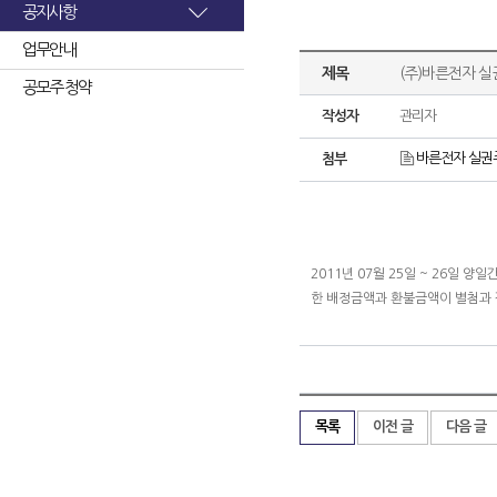
공지사항
업무안내
제목
(주)바른전자 
공모주 청약
작성자
관리자
바른전자 실권주
첨부
2011년 07월 25일 ~ 26일
한 배정금액과 환불금액이 별첨과
목록
이전 글
다음 글