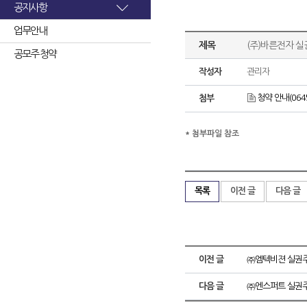
공지사항
업무안내
제목
(주)바른전자 
공모주 청약
작성자
관리자
청약 안내(06452
첨부
* 첨부파일 참조
목록
이전 글
다음 글
이전 글
㈜엠텍비젼 실권주
다음 글
㈜엔스퍼트 실권