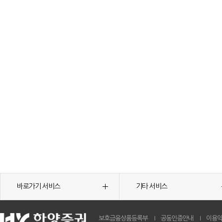
바로가기 서비스
기타 서비스
보호금융상품등록부
공동인증안내
이용