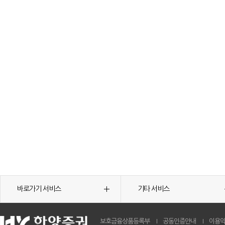
바로가기 서비스
기타 서비스
보호금융상품등록부
공동인증안내
이용