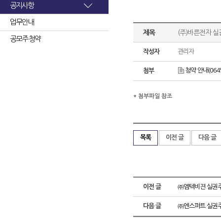
공지사항
업무안내
제목
(주)바른전자 
공모주 청약
작성자
관리자
청약 안내(06452
첨부
* 첨부파일 참조
목록
이전 글
다음 글
이전 글
㈜엠텍비젼 실권주
다음 글
㈜엔스퍼트 실권