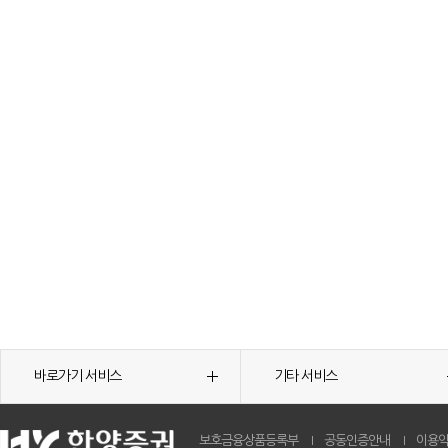
바로가기 서비스
기타 서비스
보호금융상품등록부
공동인증안내
이용