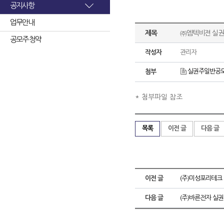
공지사항
업무안내
제목
㈜엠텍비젼 실권
공모주 청약
작성자
관리자
실권주일반공모안
첨부
* 첨부파일 참조
목록
이전 글
다음 글
이전 글
(주)미성포리테크
다음 글
(주)바른전자 실