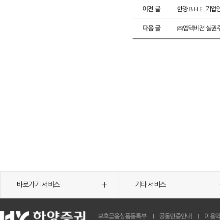
이전 글
한양 B.H.E. 
다음 글
㈜엠텍비젼 실권주
바로가기 서비스
기타 서비스
보호금융상품등록부
공동인증안내
이용