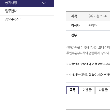
공지사항
업무안내
제목
(주)미성포리테
공모주 청약
작성자
관리자
첨부
한양증권을 이용해 주시는 고객 여러분
주인수권부사채와 관련하여, 당사와 
*
발행인의 수탁계약 이행상황보고서
*
수탁계약 이행상황 확인서(첨부파일
목록
이전 글
다음 글