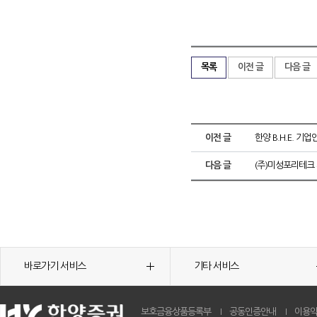
목록
이전 글
다음 글
이전 글
한양 B.H.E. 기업
다음 글
(주)미성포리테크
바로가기 서비스
기타 서비스
보호금융상품등록부
공동인증안내
이용