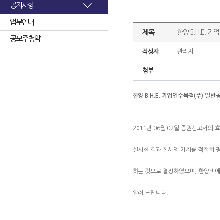
공지사항
업무안내
제목
한양 B.H.E.
공모주 청약
작성자
관리자
첨부
한양 B.H.E. 기업인수목적(주) 일
2011년 06월 02일 증권신고서의 
실시한 결과 회사의 가치를 적절히 
하는 것으로 결정하였으며, 한양비
알려 드립니다.