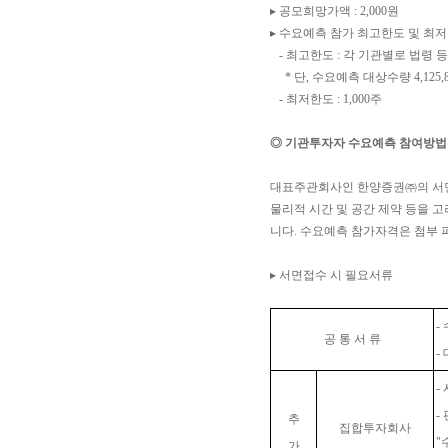
▸ 공모희망가액 : 2,000원
▸ 수요예측 참가 최고한도 및 최
- 최고한도 : 각 기관별로 법령
* 단, 수요예측 대상수량 4,125
- 최저한도 : 1,000주
◎ 기관투자자 수요예측 참여방법
대표주관회사인 한양증권㈜의 서면(
물리적 시간 및 공간 제약 등을 
니다.
수요예측 참가자격은 첨부 
▸ 서면접수 시 필요서류
-
공 통 서
류
-
-
-
추
집합투자회사
"
가