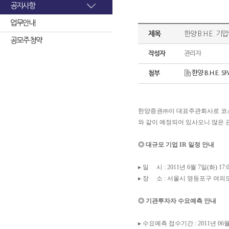
공지사항
업무안내
제목
한양 B.H.E. 기
공모주 청약
작성자
관리자
한양 B.H.E. 
첨부
한양증권㈜이 대표주관회사로 코스
와 같이 예정되어 있사오니 많은 
◎ 대규모 기업 IR 일정 안내
▸ 일 시 : 2011년 6월 7일(화) 17:
▸ 장 소 : 서울시 영등포구 여의도
◎ 기관투자자 수요예측 안내
▸ 수요예측 접수기간 : 2011년 06월 09