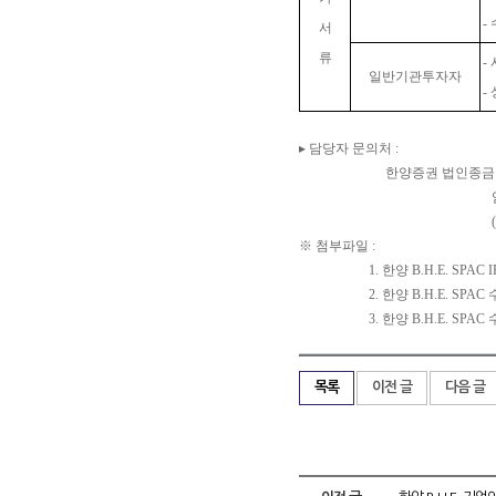
-
서
류
-
일반기관투자자
-
▸ 담당자 문의처 :
한양증권 법인종금팀 김의경 이
엄현동 대리(☎ 02
(FAX. 02-377
※ 첨부파일 :
1. 한양 B.H.E. SPAC IR 
2. 한양 B.H.E. SPAC 
3. 한양 B.H.E. SPAC 수
목록
이전 글
다음 글