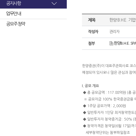
공지사항
업무안내
제목
한양 B.H.E. 
공모주 청약
작성자
관리자
한양B.H.E. SPA
첨부
한양증권(주)이 대표주관회사로 코스
예정되어 있사오니 많은 관심과 참여
I. 공모 개요
◆ 총 공모금액 : 117.88억원 (총 공모
※ 공모자금 100% 한국증권금융 예
◆ 1주당 공모가액 : 2,000원
◆ 일반투자자 1인당 최저청약한도는 
◆ 일반투자자 청약증거금 : 50% 
◆ 청약자격은 청약일(6월 17일)
세부청약단위는 첨부파일참조