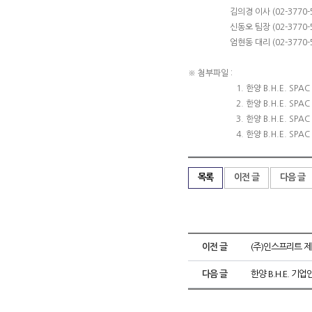
김의경 이사 (02-3770-54
신동오 팀장 (02-3770-50
엄현동 대리 (02-3770-50
※ 첨부파일 :
1. 한양 B.H.E. SPAC IR
2. 한양 B.H.E. S
3. 한양 B.H.E. SPAC 
4. 한양 B.H.E. SPAC 공
목록
이전 글
다음 글
이전 글
(주)인스프리트 제
다음 글
한양 B.H.E. 기업