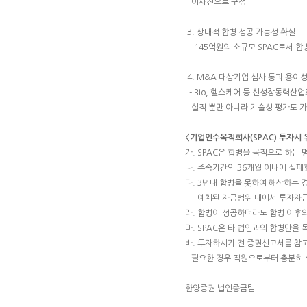
이사진으로 구성
3. 상대적 합병 성공 가능성 확실
- 145억원의 소규모 SPAC로서 
4. M&A 대상기업 심사 통과 용이
- Bio, 헬스케어 등 신성장동력산업
실적 뿐만 아니라 기술성 평가도 
<기업인수목적회사(SPAC) 투자시
가. SPAC은 합병을 목적으로 하는
나. 존속기간인 36개월 이내에 실패
다. 3년내 합병을 못하여 해산하는
예치된 자금범위 내에서 투자자금
라. 합병이 성공하더라도 합병 이후
마. SPAC은 타 법인과의 합병만
바. 투자하시기 전 증권신고서를 참
필요한 경우 직원으로부터 충분히 
한양증권 법인종금팀 :