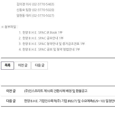
김의경 이사 (02-3770-5463)
신동오 팀장 (02-3770-5028)
엄현동 대리 (02-3770-5027)
※ 첨부파일 :
1. 한양 B.H.E. SPAC IR Book 1부
2. 한양 B.H.E. SPAC 공모안내 1부
3. 한양 B.H.E. SPAC 청약안내 및 증거금조견표 1부
4. 한양 B.H.E. SPAC 공모 및 청약 방법안내 1부
목록
이전 글
다음 글
이전 글
(주)인스프리트 제10회 전환사채 배정 및 환불공고
다음 글
한양 B.H.E. 기업인수목적(주) 기업 IR(6/7) 및 수요예측(6/9~10) 일정안