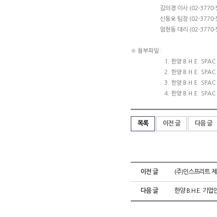
김의경 이사 (02-3770-54
신동오 팀장 (02-3770-50
엄현동 대리 (02-3770-50
※ 첨부파일 :
1. 한양 B.H.E. SPAC IR
2. 한양 B.H.E. S
3. 한양 B.H.E. SPAC 
4. 한양 B.H.E. SPAC 공
목록
이전 글
다음 글
이전 글
(주)인스프리트 제
다음 글
한양 B.H.E. 기업