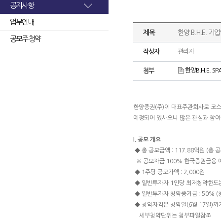
공지사항
업무안내
제목
한양 B.H.E. 
공모주 청약
작성자
관리자
한양B.H.E. SPA
첨부
한양증권(주)이 대표주관회사로 코스
예정되어 있사오니 많은 관심과 참여
I. 공모 개요
◆ 총 공모금액 : 117.88억원 (총 공모
※ 공모자금 100% 한국증권금융 예
◆ 1주당 공모가액 : 2,000원
◆ 일반투자자 1인당 최저청약한도는 
◆ 일반투자자 청약증거금 : 50% 
◆ 청약자격은 청약일(6월 17일)
세부청약단위는 첨부파일참조