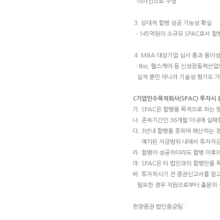
이사진으로 구성
3. 상대적 합병 성공 가능성 확실
- 145억원의 소규모 SPAC로서 
4. M&A 대상기업 심사 통과 용이
- Bio, 헬스케어 등 신성장동력산업
실적 뿐만 아니라 기술성 평가도 
<기업인수목적회사(SPAC) 투자시
가. SPAC은 합병을 목적으로 하는
나. 존속기간인 36개월 이내에 실패
다. 3년내 합병을 못하여 해산하는
예치된 자금범위 내에서 투자자금
라. 합병이 성공하더라도 합병 이후
마. SPAC은 타 법인과의 합병만
바. 투자하시기 전 증권신고서를 참
필요한 경우 직원으로부터 충분히 
한양증권 법인종금팀 :