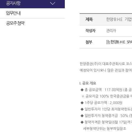
공지사항
업무안내
제목
한양 B.H.E. 
공모주 청약
작성자
관리자
한양B.H.E. SPA
첨부
한양증권(주)이 대표주관회사로 코스
예정되어 있사오니 많은 관심과 참여
I. 공모 개요
◆ 총 공모금액 : 117.88억원 (총 공모
※ 공모자금 100% 한국증권금융 예
◆ 1주당 공모가액 : 2,000원
◆ 일반투자자 1인당 최저청약한도는 
◆ 일반투자자 청약증거금 : 50% 
◆ 청약자격은 청약일(6월 17일)
세부청약단위는 첨부파일참조