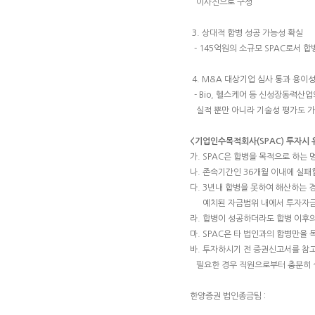
이사진으로 구성
3. 상대적 합병 성공 가능성 확실
- 145억원의 소규모 SPAC로서 
4. M&A 대상기업 심사 통과 용이
- Bio, 헬스케어 등 신성장동력산업
실적 뿐만 아니라 기술성 평가도 
<기업인수목적회사(SPAC) 투자시
가. SPAC은 합병을 목적으로 하는
나. 존속기간인 36개월 이내에 실패
다. 3년내 합병을 못하여 해산하는
예치된 자금범위 내에서 투자자금
라. 합병이 성공하더라도 합병 이후
마. SPAC은 타 법인과의 합병만
바. 투자하시기 전 증권신고서를 참
필요한 경우 직원으로부터 충분히 
한양증권 법인종금팀 :