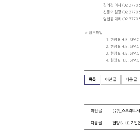
김의경 이사 (02-3770-54
신동오 팀장 (02-3770-50
엄현동 대리 (02-3770-50
※ 첨부파일 :
1. 한양 B.H.E. SPAC IR
2. 한양 B.H.E. S
3. 한양 B.H.E. SPAC 
4. 한양 B.H.E. SPAC 공
목록
이전 글
다음 글
이전 글
(주)인스프리트 제
다음 글
한양 B.H.E. 기업