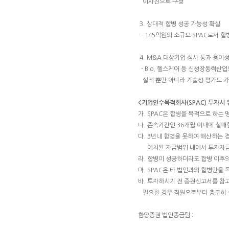
이사진으로 구성
3. 상대적 합병 성공 가능성 확실
- 145억원의 소규모 SPAC로서 
4. M&A 대상기업 심사 통과 용이
- Bio, 헬스케어 등 신성장동력산업
실적 뿐만 아니라 기술성 평가도 
<기업인수목적회사(SPAC) 투자시
가. SPAC은 합병을 목적으로 하는
나. 존속기간인 36개월 이내에 실패
다. 3년내 합병을 못하여 해산하는
예치된 자금범위 내에서 투자자금
라. 합병이 성공하더라도 합병 이후
마. SPAC은 타 법인과의 합병만
바. 투자하시기 전 증권신고서를 참
필요한 경우 직원으로부터 충분히 
한양증권 법인종금팀 :