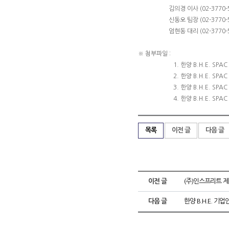
김의경 이사 (02-3770-54
신동오 팀장 (02-3770-50
엄현동 대리 (02-3770-50
※ 첨부파일 :
1. 한양 B.H.E. SPAC IR
2. 한양 B.H.E. S
3. 한양 B.H.E. SPAC 
4. 한양 B.H.E. SPAC 공
목록
이전 글
다음 글
이전 글
(주)인스프리트 제
다음 글
한양 B.H.E. 기업