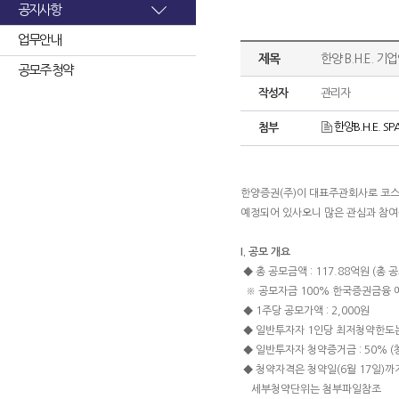
공지사항
업무안내
제목
한양 B.H.E. 
공모주 청약
작성자
관리자
한양B.H.E. SPA
첨부
한양증권(주)이 대표주관회사로 코스
예정되어 있사오니 많은 관심과 참여
I. 공모 개요
◆ 총 공모금액 : 117.88억원 (총 공모
※ 공모자금 100% 한국증권금융 예
◆ 1주당 공모가액 : 2,000원
◆ 일반투자자 1인당 최저청약한도는 
◆ 일반투자자 청약증거금 : 50% 
◆ 청약자격은 청약일(6월 17일)
세부청약단위는 첨부파일참조