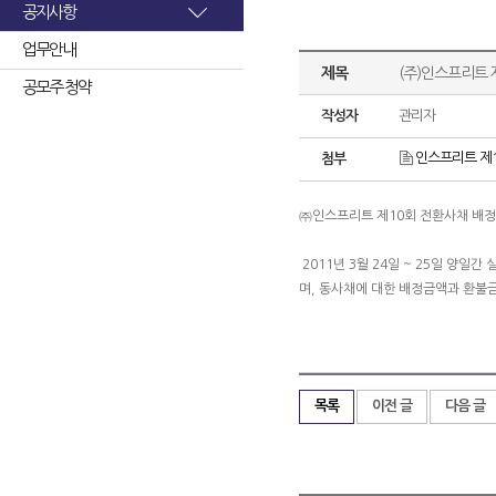
공지사항
업무안내
제목
(주)인스프리트 
공모주 청약
작성자
관리자
인스프리트 제1
첨부
㈜인스프리트 제10회 전환사채 배정
2011년 3월 24일 ~ 25일 양
며, 동사채에 대한 배정금액과 환불
목록
이전 글
다음 글