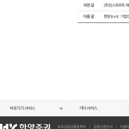
이전 글
(주)인스프리트 제
다음 글
한양 B.H.E. 기
바로가기 서비스
기타 서비스
보호금융상품등록부
공동인증안내
이용