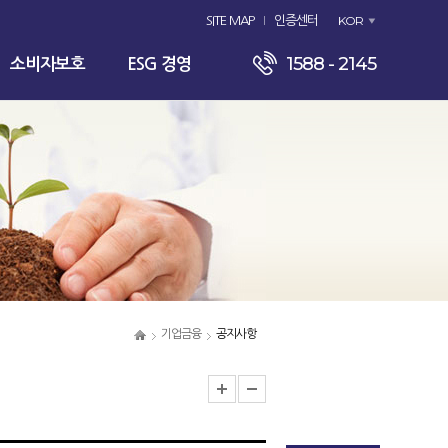
KOR
SITE MAP
인증센터
1588 - 2145
소비자보호
ESG 경영
기업금융
공지사항