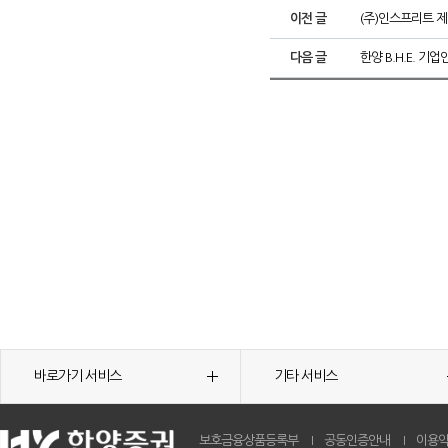
이전 글
(주)인스프리트 제
다음 글
한양 B.H.E. 기
바로가기 서비스
기타 서비스
보호금융상품등록부
공동인증안내
이용