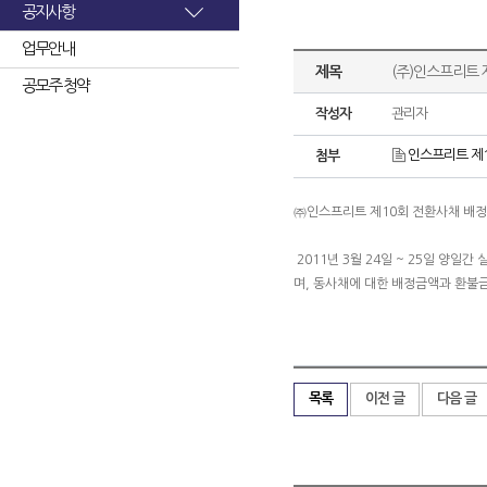
공지사항
업무안내
제목
(주)인스프리트 
공모주 청약
작성자
관리자
인스프리트 제1
첨부
㈜인스프리트 제10회 전환사채 배정
2011년 3월 24일 ~ 25일 양
며, 동사채에 대한 배정금액과 환불
목록
이전 글
다음 글