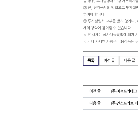
할 경우, 투자설명서 수령 거부의사를
② 단, 전자문서의 방법으로 투자설
하여야 합니다.
③ 투자설명서 교부를 받지 않거나, 
채의 청약에 참여할 수 없습니다.
※ 본 사채는 공사채등록법에 의거 
※ 기타 자세한 사항은 금융감독원 
목록
이전 글
다음 글
이전 글
(주)미성포리테크
다음 글
(주)인스프리트 제