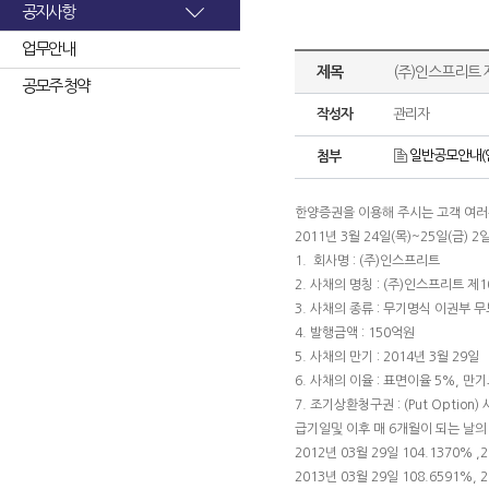
공지사항
업무안내
제목
(주)인스프리트 
공모주 청약
작성자
관리자
일반공모안내(인
첨부
한양증권을 이용해 주시는 고객 여
2011년 3월 24일(목)~25일(금) 
1. 회사명 : (주)인스프리트
2. 사채의 명칭 : (주)인스프리트 
3. 사채의 종류 : 무기명식 이권부 
4. 발행금액 : 150억원
5. 사채의 만기 : 2014년 3월 29일
6. 사채의 이율 : 표면이율 5%, 만
7. 조기상환청구권 : (Put Opti
급기일및 이후 매 6개월이 되는 날
2012년 03월 29일 104.1370% ,
2013년 03월 29일 108.6591%, 