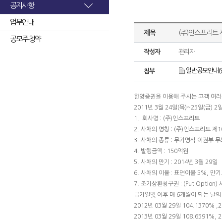
공지사항
업무안내
제목
(주)인스프리트 
공모주 청약
작성자
관리자
일반공모안내(인
첨부
한양증권을 이용해 주시는 고객 여
2011년 3월 24일(목)~25일(금) 
1. 회사명 : (주)인스프리트
2. 사채의 명칭 : (주)인스프리트 
3. 사채의 종류 : 무기명식 이권부 
4. 발행금액 : 150억원
5. 사채의 만기 : 2014년 3월 29일
6. 사채의 이율 : 표면이율 5%, 만
7. 조기상환청구권 : (Put Opti
급기일및 이후 매 6개월이 되는 날
2012년 03월 29일 104.1370% ,
2013년 03월 29일 108.6591%, 