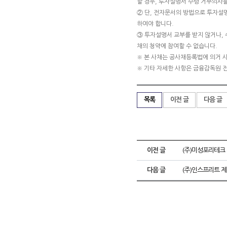
할 경우, 투자설명서 수령 거부의사를
② 단, 전자문서의 방법으로 투자설
하여야 합니다.
③ 투자설명서 교부를 받지 않거나, 
채의 청약에 참여할 수 없습니다.
※ 본 사채는 공사채등록법에 의거 
※ 기타 자세한 사항은 금융감독원 
목록
이전 글
다음 글
이전 글
(주)미성포리테크
다음 글
(주)인스프리트 제