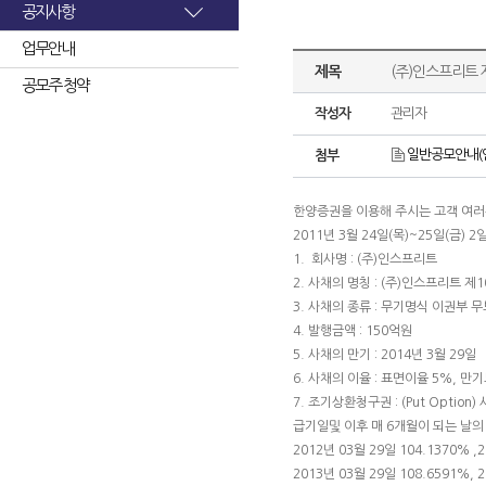
공지사항
업무안내
제목
(주)인스프리트 
공모주 청약
작성자
관리자
일반공모안내(인
첨부
한양증권을 이용해 주시는 고객 여
2011년 3월 24일(목)~25일(금) 
1. 회사명 : (주)인스프리트
2. 사채의 명칭 : (주)인스프리트 
3. 사채의 종류 : 무기명식 이권부 
4. 발행금액 : 150억원
5. 사채의 만기 : 2014년 3월 29일
6. 사채의 이율 : 표면이율 5%, 만
7. 조기상환청구권 : (Put Opti
급기일및 이후 매 6개월이 되는 날
2012년 03월 29일 104.1370% ,
2013년 03월 29일 108.6591%, 