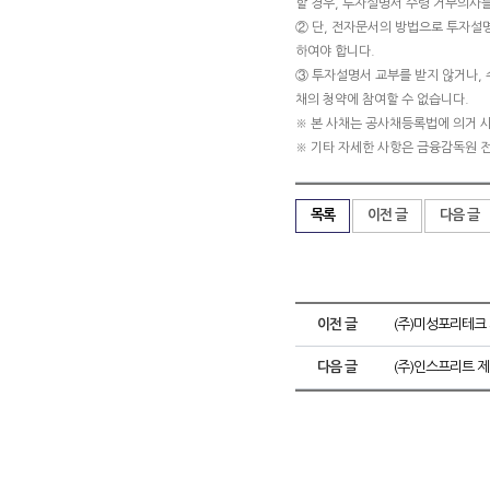
할 경우, 투자설명서 수령 거부의사를
② 단, 전자문서의 방법으로 투자설
하여야 합니다.
③ 투자설명서 교부를 받지 않거나, 
채의 청약에 참여할 수 없습니다.
※ 본 사채는 공사채등록법에 의거 
※ 기타 자세한 사항은 금융감독원 
목록
이전 글
다음 글
이전 글
(주)미성포리테크
다음 글
(주)인스프리트 제