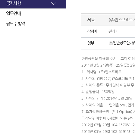
공지사항
업무안내
제목
(주)인스프리트 
공모주 청약
작성자
관리자
일반공모안내(인
첨부
한양증권을 이용해 주시는 고객 여
2011년 3월 24일(목)~25일(금) 
1. 회사명 : (주)인스프리트
2. 사채의 명칭 : (주)인스프리트 
3. 사채의 종류 : 무기명식 이권부 
4. 발행금액 : 150억원
5. 사채의 만기 : 2014년 3월 29일
6. 사채의 이율 : 표면이율 5%, 만
7. 조기상환청구권 : (Put Opti
급기일및 이후 매 6개월이 되는 날
2012년 03월 29일 104.1370% ,
2013년 03월 29일 108.6591%, 