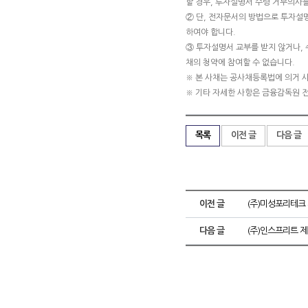
할 경우, 투자설명서 수령 거부의사를
② 단, 전자문서의 방법으로 투자설
하여야 합니다.
③ 투자설명서 교부를 받지 않거나, 
채의 청약에 참여할 수 없습니다.
※ 본 사채는 공사채등록법에 의거 
※ 기타 자세한 사항은 금융감독원 
목록
이전 글
다음 글
이전 글
(주)미성포리테크
다음 글
(주)인스프리트 제