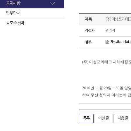
공지사항
업무안내
제목
(주)미성포리테크
공모주 청약
작성자
관리자
미성포리테크 사
첨부
(주) 미성포리테크 사채배정 
2010
년
11
월
29
일
~ 30
일
양
하여
주신
청약자
여러분께
목록
이전 글
다음 글