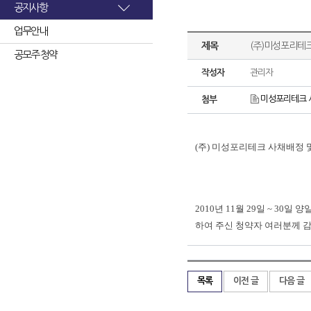
공지사항
업무안내
제목
(주)미성포리테크
공모주 청약
작성자
관리자
미성포리테크 사
첨부
(주) 미성포리테크 사채배정 
2010
년
11
월
29
일
~ 30
일
양
하여
주신
청약자
여러분께
목록
이전 글
다음 글