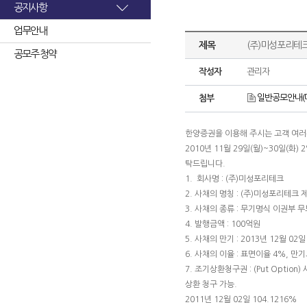
공지사항
업무안내
제목
(주)미성포리테
공모주 청약
작성자
관리자
일반공모안내(미
첨부
한양증권을 이용해 주시는 고객 여
2010년 11월 29일(월)~30일(
탁드립니다.
1. 회사명 : (주)미성포리테크
2. 사채의 명칭 : (주)미성포리테
3. 사채의 종류 : 무기명식 이권부
4. 발행금액 : 100억원
5. 사채의 만기 : 2013년 12월 02일
6. 사채의 이율 : 표면이율 4%, 만
7. 조기상환청구권 : (Put Opt
상환 청구 가능.
2011년 12월 02일 104.1216%