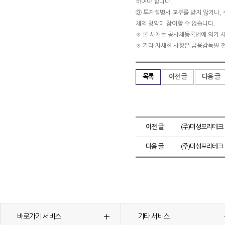
하여야 합니다.
③ 투자설명서 교부를 받지 않거나, 
채의 청약에 참여할 수 없습니다.
※ 본 사채는 공사채등록법에 의거 
※ 기타 자세한 사항은 금융감독원 
목록
이전 글
다음 글
이전 글
(주)미성포리테크
다음 글
(주)미성포리테크
바로가기 서비스
기타 서비스