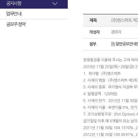
공지사항
업무안내
제목
(주)엔스퍼트 
공모주 청약
작성자
관리자
일반공모안내(엔
첨부
한양증권을 이용해 주시는 고객 여
2010년 11월 25일(목)~26일(금)
1. 회사명 : (주)엔스퍼트
2. 사채의 명칭 : (주)엔스퍼트 제
3. 사채의 종류 : 무기명식 이권부 
4. 발행금액 : 120억원
5. 사채의 만기 : 2013년 11월 30일
6. 사채의 이율 : 표면이율 5%, 만
7. 조기상환청구권 : (Put Opti
급기일및 이후 매 6개월이 되는 날
2011년 11월 30일 104.1370% ,
2012년 11월 30일 108.6591%, 