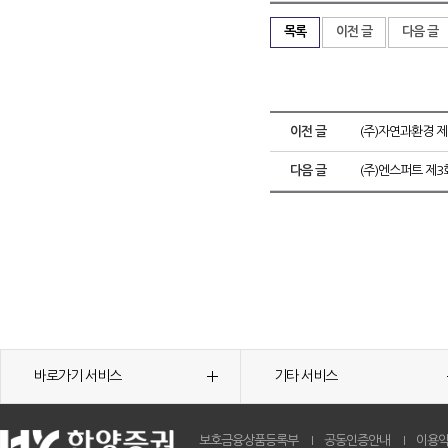
목록
이전 글
다음 글
이전 글
(주)자연과환경 
다음 글
(주)엔스퍼트 제
바로가기 서비스
기타 서비스
보호금융상품등록부
공동인증안내
이용