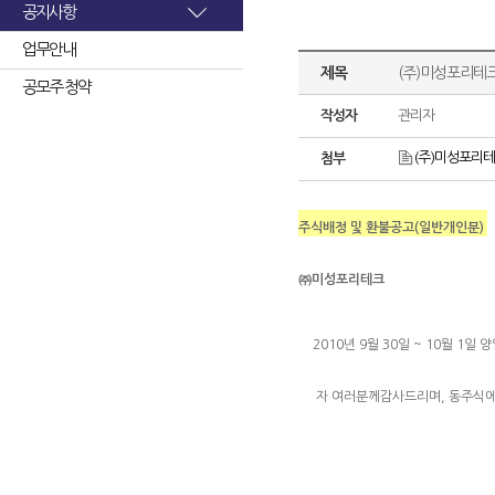
공지사항
업무안내
제목
(주)미성포리테
공모주 청약
작성자
관리자
(주)미성포리테
첨부
주식배정 및 환불공고(일반개인분)
㈜미성포리테크
2010년 9월 30일 ~ 10월 
자 여러분께감사드리며, 동주식에