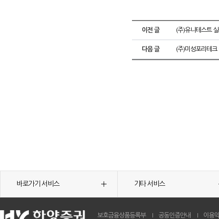
이전 글
(주)유니테스트 
다음 글
(주)미성포리테크
바로가기 서비스
기타 서비스
보호금융상품등록부
공동인증안내
이용