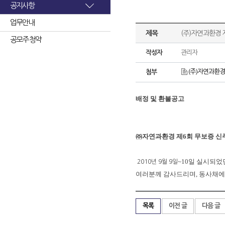
공지사항
업무안내
제목
(주)자연과환경
공모주 청약
작성자
관리자
(주)자연과환경
첨부
배정
및
환불공고
㈜자연과환경
제
6
회
무보증
신
~10
일
실시되었
2010
년
9
월
9
일
여러분께
감사드리며
,
동사채에
목록
이전 글
다음 글