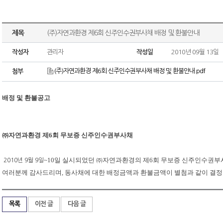
제목
(주)자연과환경 제6회 신주인수권부사채 배정 및 환불안내
작성자
관리자
작성일
2010년 09월 13일
(주)자연과환경 제6회 신주인수권부사채 배정 및 환불안내.pdf
첨부
배정
및
환불공고
㈜자연과환경
제
6
회
무보증
신주인수권부사채
~10
일
실시되었던
㈜자연과환경의
제
6
회
무보증
신주인수권부
2010
년
9
월
9
일
여러분께
감사드리며
,
동사채에
대한
배정금액과
환불금액이
별첨과
같이
결정
목록
이전 글
다음 글