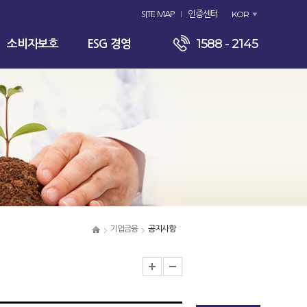
KOR
SITE MAP
인증센터
1588 - 2145
소비자보호
ESG 경영
기업금융
공지사항