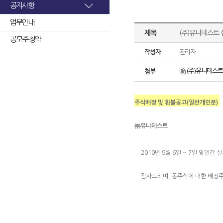
공지사항
업무안내
제목
(주)유니테스트
공모주 청약
작성자
관리자
(주)유니테스트
첨부
주식배정 및 환불공고(일반개인분)
㈜유니테스트
2010년 9월 6일 ~ 7일 양
감사드리며, 동주식에 대한 배정