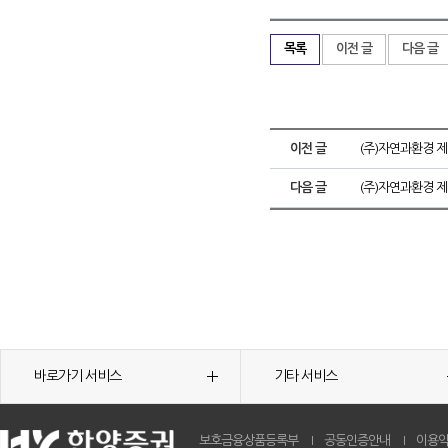
목록
이전 글
다음 글
이전 글
(주)자연과환경 
다음 글
(주)자연과환경 
바로가기 서비스
기타 서비스
보호금융상품등록부
공동인증안내
이용