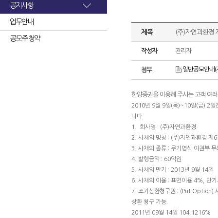
공지사항
업무안내
제목
(주)자연과환경
공모주 청약
작성자
관리자
일반공모안내(자
첨부
한양증권을 이용해 주시는 고객 여러
2010년 9월 9일(목)~10일(금)
니다.
1. 회사명 : (주)자연과환경
2. 사채의 명칭 : (주)자연과환경
3. 사채의 종류 : 무기명식 이권부
4. 발행금액 : 60억원
5. 사채의 만기 : 2013년 9월 14일
6. 사채의 이율 : 표면이율 4%, 만
7. 조기상환청구권 : (Put Opt
상환 청구 가능.
2011년 09월 14일 104.1216%