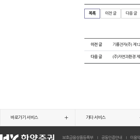
목록
이전 글
다음 글
이전 글
기륭전자(주) 제1
다음 글
(주)자연과환경 
바로가기 서비스
기타 서비스
보호금융상품등록부
공동인증안내
이용