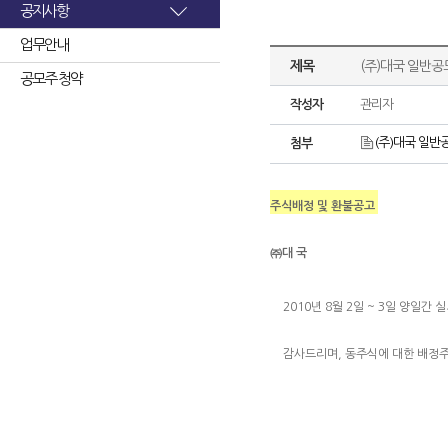
공지사항
업무안내
제목
(주)대국 일반공
공모주 청약
작성자
관리자
(주)대국 일반공
첨부
주식배정 및 환불공고
㈜대 국
2010년 8월 2일 ~ 3일 양일
감사드리며, 동주식에 대한 배정