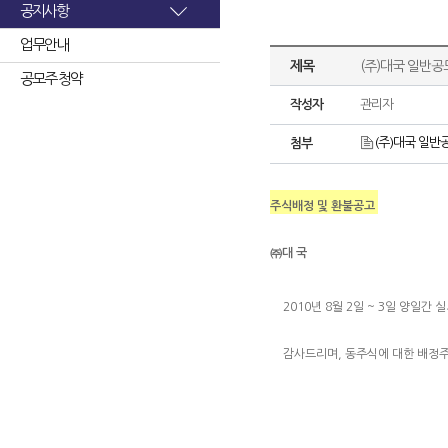
공지사항
업무안내
제목
(주)대국 일반공
공모주 청약
작성자
관리자
(주)대국 일반공
첨부
주식배정 및 환불공고
㈜대 국
2010년 8월 2일 ~ 3일 양일
감사드리며, 동주식에 대한 배정