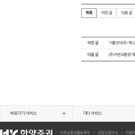
목록
이전 글
다음 글
이전 글
기륭전자(주) 제1
다음 글
(주)자연과환경 
바로가기 서비스
기타 서비스
보호금융상품등록부
공동인증안내
이용