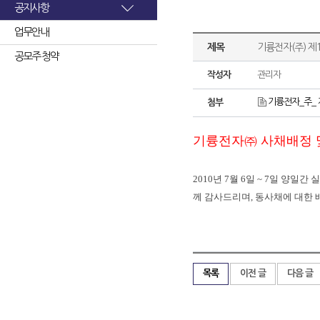
공지사항
업무안내
제목
기륭전자(주) 제
공모주 청약
작성자
관리자
기륭전자_주_ 
첨부
기륭전자㈜ 사채배정 
2010
년
7
월
6
일
~ 7
일
양일간
실
께
감사드리며
,
동사채에
대한
목록
이전 글
다음 글