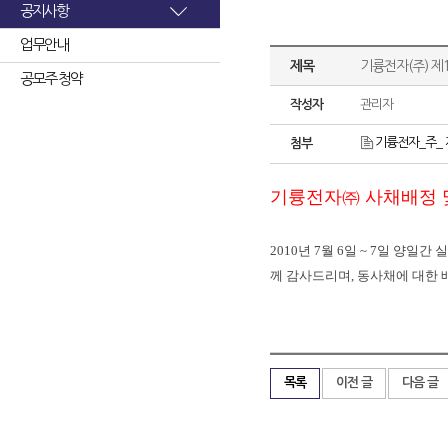
공지사항
업무안내
제목
기륭전자(주) 제
공모주 청약
작성자
관리자
기륭전자_주_ 
첨부
기륭전자㈜ 사채배정 
2010
년
7
월
6
일
~ 7
일
양일간
실
께
감사드리며
,
동사채에
대한
목록
이전 글
다음 글