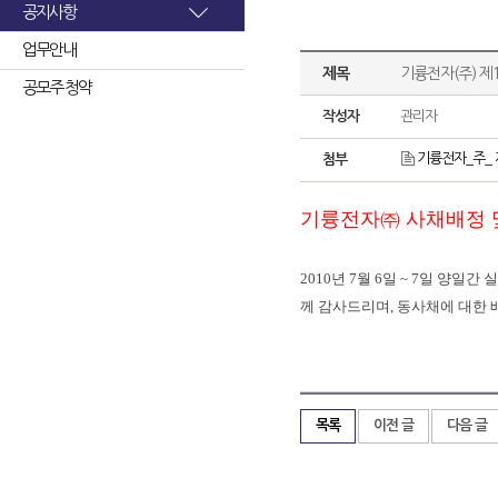
공지사항
업무안내
제목
기륭전자(주) 제
공모주 청약
작성자
관리자
기륭전자_주_ 
첨부
기륭전자㈜ 사채배정 
2010
년
7
월
6
일
~ 7
일
양일간
실
께
감사드리며
,
동사채에
대한
목록
이전 글
다음 글