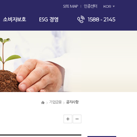
KOR
SITE MAP
인증센터
1588 - 2145
소비자보호
ESG 경영
기업금융
공지사항