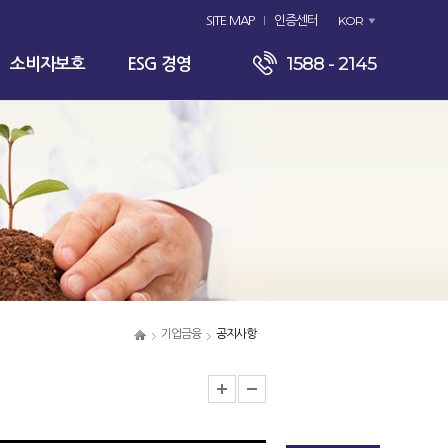
KOR
SITE MAP
인증센터
1588 - 2145
소비자보호
ESG 경영
기업금융
공지사항