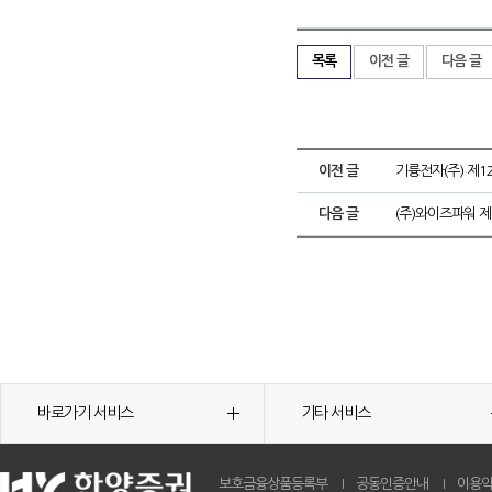
목록
이전 글
다음 글
이전 글
기륭전자(주) 제
다음 글
(주)와이즈파워 제
바로가기 서비스
기타 서비스
보호금융상품등록부
공동인증안내
이용