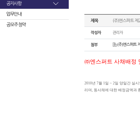
공지사항
업무안내
제목
(주)엔스퍼트 제
공모주 청약
작성자
관리자
(주)엔스퍼트 
첨부
㈜엔스퍼트 사채배정 
2010년 7월 1일 ~ 2일 양일
리며, 동사채에 대한 배정금액과