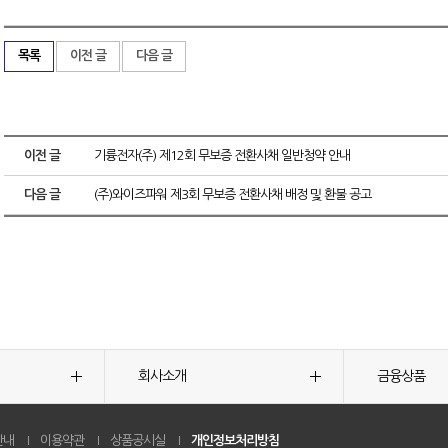
목록
이전 글
다음 글
이전 글
기륭전자(주) 제12회 무보증 전환사채 일반청약 안내
다음 글
(주)와이즈파워 제3회 무보증 전환사채 배정 및 환불 공고
회사소개
금융상품
안내
이용약관
상품공시실
개인정보처리방침