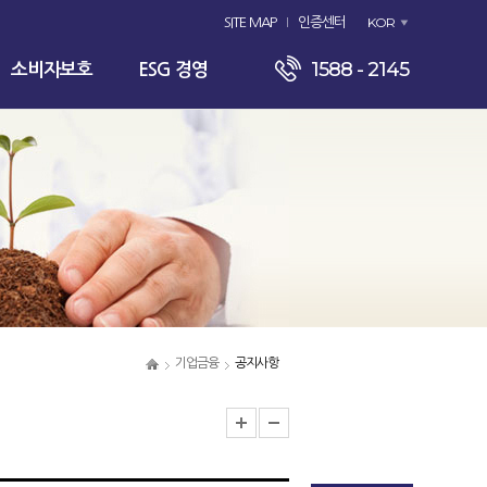
KOR
SITE MAP
인증센터
1588 - 2145
소비자보호
ESG 경영
기업금융
공지사항