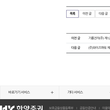
목록
이전 글
다음 글
이전 글
기륭전자(주) 제
다음 글
(주)와이즈파워 제
바로가기 서비스
기타 서비스
보호금융상품등록부
공동인증안내
이용