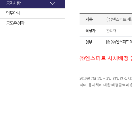
공지사항
업무안내
제목
(주)엔스퍼트 제
공모주 청약
작성자
관리자
(주)엔스퍼트 
첨부
㈜엔스퍼트 사채배정 
2010년 7월 1일 ~ 2일 양일
리며, 동사채에 대한 배정금액과