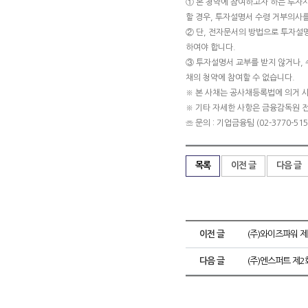
① 본 청약에 참여하고자 하는 투자
할 경우, 투자설명서 수령 거부의사를
② 단, 전자문서의 방법으로 투자설
하여야 합니다.
③ 투자설명서 교부를 받지 않거나, 
채의 청약에 참여할 수 없습니다.
※ 본 사채는 공사채등록법에 의거 
※ 기타 자세한 사항은 금융감독원 
☏ 문의 : 기업금융팀 (02-3770-5151
목록
이전 글
다음 글
이전 글
(주)와이즈파워 
다음 글
(주)엔스퍼트 제2