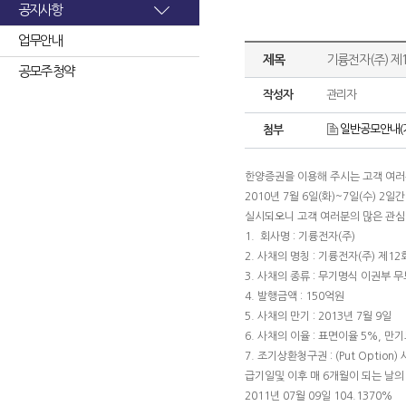
공지사항
업무안내
제목
기륭전자(주) 제
공모주 청약
작성자
관리자
일반공모안내(기륭
첨부
한양증권을 이용해 주시는 고객 여
2010년 7월 6일(화)~7일(수) 2
실시되오니 고객 여러분의 많은 관심
1. 회사명 : 기륭전자(주)
2. 사채의 명칭 : 기륭전자(주) 제1
3. 사채의 종류 : 무기명식 이권부 
4. 발행금액 : 150억원
5. 사채의 만기 : 2013년 7월 9일
6. 사채의 이율 : 표면이율 5%, 만
7. 조기상환청구권 : (Put Opti
급기일및 이후 매 6개월이 되는 날
2011년 07월 09일 104.1370%