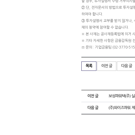
할 경우, 투자설명서 수령 거부의사를
② 단, 전자문서의 방법으로 투자설
하여야 합니다.
③ 투자설명서 교부를 받지 않거나, 
채의 청약에 참여할 수 없습니다.
※ 본 사채는 공사채등록법에 의거 
※ 기타 자세한 사항은 금융감독원 
☏ 문의 : 기업금융팀 (02-3770-5151
목록
이전 글
다음 글
이전 글
보성파워텍(주) 
다음 글
(주)와이즈파워 