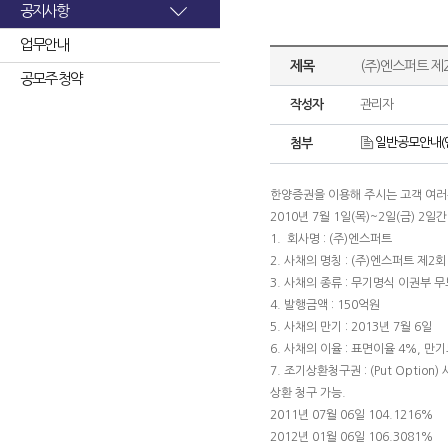
공지사항
업무안내
제목
(주)엔스퍼트 제
공모주 청약
작성자
관리자
일반공모안내(엔
첨부
한양증권을 이용해 주시는 고객 여
2010년 7월 1일(목)~2일(금) 
1. 회사명 : (주)엔스퍼트
2. 사채의 명칭 : (주)엔스퍼트 제
3. 사채의 종류 : 무기명식 이권부 
4. 발행금액 : 150억원
5. 사채의 만기 : 2013년 7월 6일
6. 사채의 이율 : 표면이율 4%, 만
7. 조기상환청구권 : (Put Opt
상환 청구 가능.
2011년 07월 06일 104.1216%
2012년 01월 06일 106.3081%