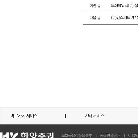
이전 글
보성파워텍(주) 
다음 글
(주)엔스퍼트 제
바로가기 서비스
기타 서비스
보호금융상품등록부
공동인증안내
이용