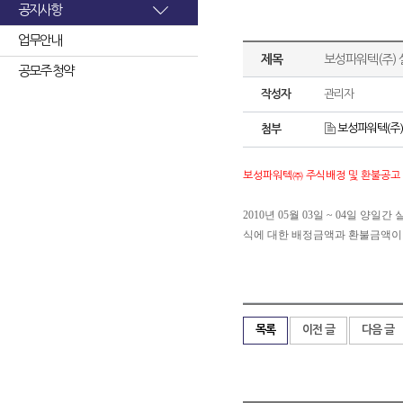
공지사항
업무안내
제목
보성파워텍(주) 
공모주 청약
작성자
관리자
보성파워텍(주)
첨부
보성파워텍㈜ 주식배정 및 환불공고
2010년 05월 03일 ~ 04일
식에 대한 배정금액과 환불금액이
목록
이전 글
다음 글