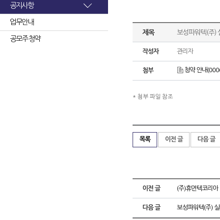
공지사항
업무안내
제목
보성파워텍(주)
공모주 청약
작성자
관리자
청약 안내(00060
첨부
* 첨부 파일 참조
목록
이전 글
다음 글
이전 글
(주)휴먼텍코리아
다음 글
보성파워텍(주) 