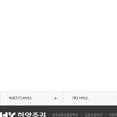
바로가기 서비스
기타 서비스
보호금융상품등록부
공동인증안내
이용