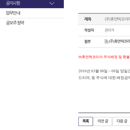
공지사항
업무안내
제목
(주)휴먼텍코리
공모주 청약
작성자
관리자
(주)휴먼텍코리
첨부
㈜휴먼텍코리아
주식배정
및
환불
2010
년
03
월
08
일
~ 09
일
양일
드리며
,
동
주식에
대한
배정금
목록
이전 글
다음 글