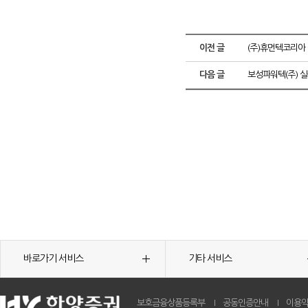
이전 글
(주)휴먼텍코리아
다음 글
보성파워텍(주) 
바로가기 서비스
기타 서비스
보호금융상품등록부
공동인증안내
이용