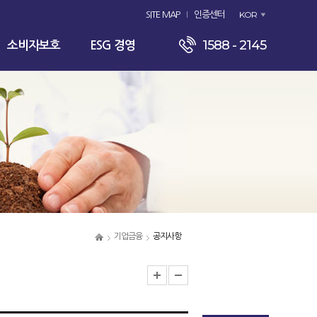
KOR
SITE MAP
인증센터
1588 - 2145
소비자보호
ESG 경영
기업금융
공지사항