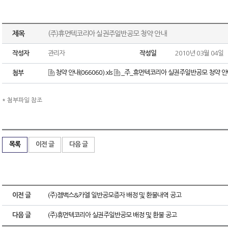
제목
(주)휴먼텍코리아 실권주일반공모 청약 안내
작성자
관리자
작성일
2010년 03월 04일
청약 안내(066060).xls
_주_휴먼텍코리아 실권주일반공모 청약 안내
첨부
* 첨부파일 참조
목록
이전 글
다음 글
이전 글
(주)젬백스&카엘 일반공모증자 배정 및 환불내역 공고
다음 글
(주)휴먼텍코리아 실권주일반공모 배정 및 환불 공고