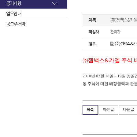
공지사항
업무안내
제목
(주)젬백스&카
공모주 청약
작성자
관리자
(주)젬백스&카
첨부
㈜젬백스&카엘 주식 
2010
년
02
월
18
일
~ 19
일
양일
동
주식에
대한
배정금액과
환
목록
이전 글
다음 글