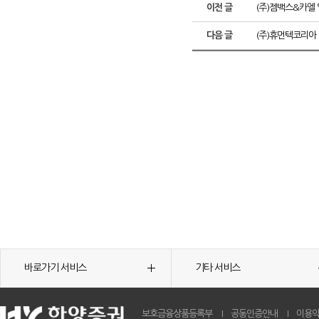
이전 글
(주)젬백스&카엘
다음 글
(주)휴먼텍코리아
바로가기 서비스
기타 서비스
보호금융상품등록부
공동인증안내
이용