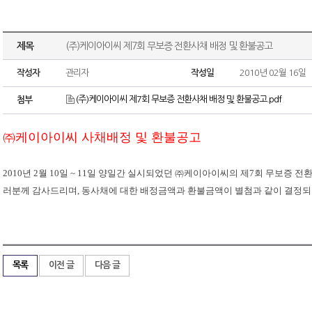
제목
(주)케이아이씨 제7회 무보증 전환사채 배정 및 환불공고
작성자
관리자
작성일
2010년 02월 16일
(주)케이아이씨 제7회 무보증 전환사채 배정 및 환불공고.pdf
첨부
㈜케이아이씨 사채배정 및 환불공고
2010
년
2
월
10
일
~ 11
일
양일간
실시되었던
㈜케이아이씨의
제
7
회
무보증
전
러분께
감사드리며
,
동사채에
대한
배정금액과
환불금액이
별첨과
같이
결정되
목록
이전 글
다음 글