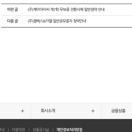
이전 글
(주)케이아이씨 제7회 무보증 전환사채 일반청약 안내
다음 글
(주)젬백스&카엘 일반공모증자 청약안내
회사소개
금융상품
안내
이용약관
상품공시실
개인정보처리방침