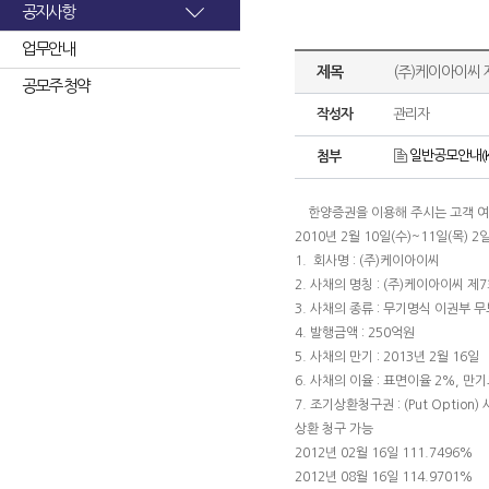
공지사항
업무안내
제목
(주)케이아이씨 
공모주 청약
작성자
관리자
일반공모안내(KIC
첨부
한양증권을 이용해 주시는 고객 여
2010년 2월 10일(수)~11일(목
1. 회사명 : (주)케이아이씨
2. 사채의 명칭 : (주)케이아이씨 제
3. 사채의 종류 : 무기명식 이권부 
4. 발행금액 : 250억원
5. 사채의 만기 : 2013년 2월 16일
6. 사채의 이율 : 표면이율 2%, 만기
7. 조기상환청구권 : (Put Opt
상환 청구 가능
2012년 02월 16일 111.7496%
2012년 08월 16일 114.9701%