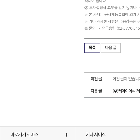
하여야 합니다.
③ 투자설명서 교부를 받지 않거나,
※ 본 사채는 공사채등록법에 의거 
※ 기타 자세한 사항은 금융감독원 
☏ 문의 : 기업금융팀 (02-3770-5151
목록
다음 글
이전 글
이전 글이 없습니
다음 글
(주)케이아이씨 
바로가기 서비스
기타 서비스